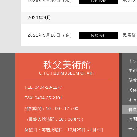
2026年4月30日（木）
第２２
お知らせ
2021年9月
2021年9月10日（金）
民俗資
お知らせ
トッ
秩父美術館
美術
CHICHIBU MUSEUM OF ART
佛教
TEL: 0494-23-1177
民俗
FAX: 0494-25-2101
ギャ
開館時間：10：00～17：00
骨董
（最終入館時間：16：00まで）
お問
サイ
休館日：毎週火曜日・12月25日～1月4日